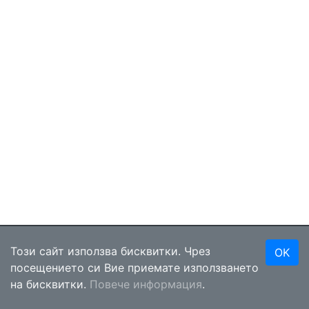
CometRiders
Този сайт използва бисквитки. Чрез
OK
посещението си Вие приемате използването
@2026
•
За нас
•
Контакти
•
Условия за ползване
•
на бисквитки.
Повече информация
.
Поверителност